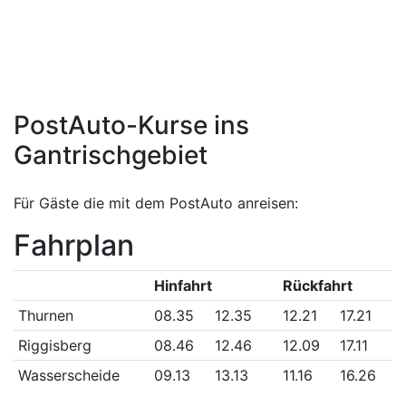
kontakt@skiliftegantrischgurnigel.ch
Telefon Kasse
031 809 14 84
Schnee- und Wetterbericht
Telefon
031 809 36 84
PostAuto-Kurse ins
Gantrischgebiet
Für Gäste die mit dem PostAuto anreisen:
Fahrplan
Hinfahrt
Rückfahrt
Thurnen
08.35
12.35
12.21
17.21
Riggisberg
08.46
12.46
12.09
17.11
Wasserscheide
09.13
13.13
11.16
16.26