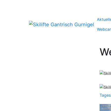
Aktuell
Webca
W
Tages